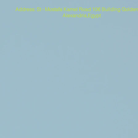
Address: St - Mostafa Kamel Road 106 Building Golden
Alexandria,Egypt