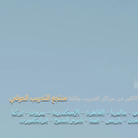
منتجع التدريب الدولي
الكثير من مراكز التدريب ولكننا
تركيا
-
بيروت
–
الإسكندرية
–
القاهرة
-
ماليزيا
-
ـي
فرانكفورت
-
شرم الشيخ
-
فيينا
-
باريس
-
ندن